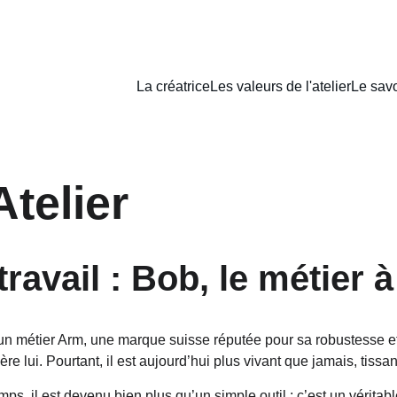
La créatrice
Les valeurs de l'atelier
Le savo
Atelier
vail : Bob, le métier à
: un métier Arm, une marque suisse réputée pour sa robustesse e
rière lui. Pourtant, il est aujourd’hui plus vivant que jamais, tis
temps, il est devenu bien plus qu’un simple outil : c’est un véritabl