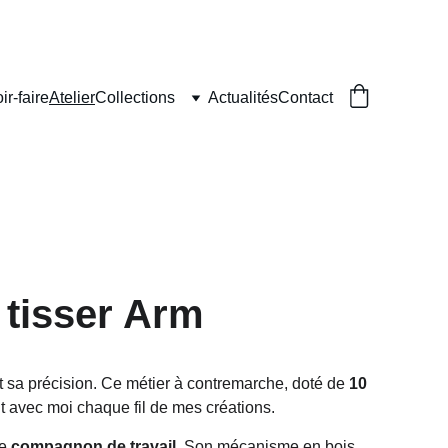
ir-faire
Atelier
Collections
Actualités
Contact
 tisser Arm
t sa précision. Ce métier à contremarche, doté de 
10 
sant avec moi chaque fil de mes créations.
e 
compagnon de travail
. Son mécanisme en bois 