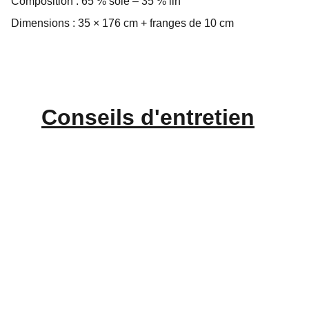
Composition : 65 % soie – 35 % lin
Dimensions : 35 × 176 cm + franges de 10 cm
Conseils d'
entretien
CONTACT
Balbina Catti
+33 6 62 15 26 78
contact@ametisse.fr