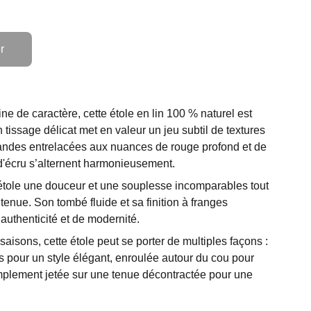
r
ine de caractère, cette étole en lin 100 % naturel est
tissage délicat met en valeur un jeu subtil de textures
bandes entrelacées aux nuances de rouge profond et de
d'écru s’alternent harmonieusement.
e étole une douceur et une souplesse incomparables tout
tenue. Son tombé fluide et sa finition à franges
authenticité et de modernité.
saisons, cette étole peut se porter de multiples façons :
s pour un style élégant, enroulée autour du cou pour
mplement jetée sur une tenue décontractée pour une