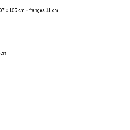
37 x 185 cm + franges 11 cm
ien
Presse
Mentions légales
Politique de confidentialité
C.G.V
© 2025 Amétisse