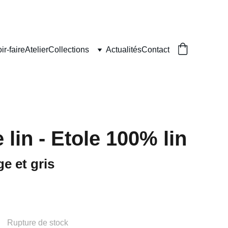
ir-faire
Atelier
Collections
Actualités
Contact
lin - Etole 100% lin
ge et gris
Rupture de stock