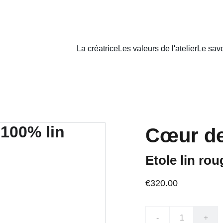
La créatrice
Les valeurs de l'atelier
Le savo
Cœur de 
Etole lin rou
€320.00
-
+