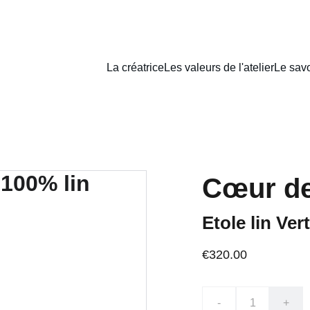
La créatrice
Les valeurs de l'atelier
Le savo
Cœur de 
Etole lin Ver
€320.00
-
+