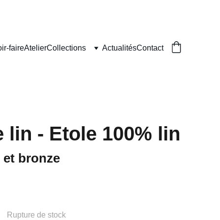
ir-faire
Atelier
Collections
Actualités
Contact
lin - Etole 100% lin
t et bronze
Rupture de stock