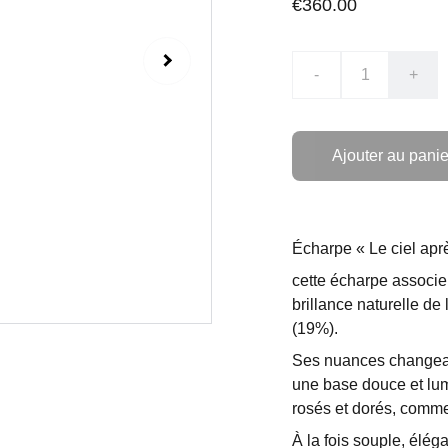
€360.00
-
+
Ajouter au panie
Écharpe « Le ciel aprè
cette écharpe associe
brillance naturelle de
(19%).
Ses nuances changeant
une base douce et lum
rosés et dorés, comme 
À la fois souple, élég