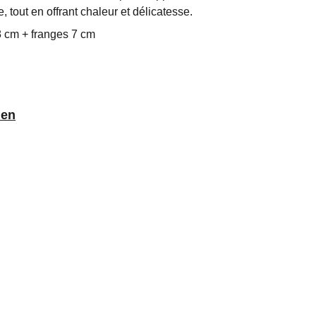
 tout en offrant chaleur et délicatesse.
8 cm + franges 7 cm
ien
Presse
Mentions légales
Politique de confidentialité
C.G.V
© 2025 Amétisse