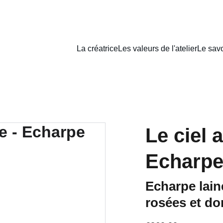
La créatrice
Les valeurs de l'atelier
Le savo
Le ciel 
Echarpe
Echarpe lain
rosées et do