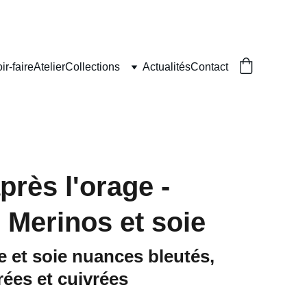
ir-faire
Atelier
Collections
Actualités
Contact
après l'orage -
 Merinos et soie
e et soie nuances bleutés,
rées et cuivrées