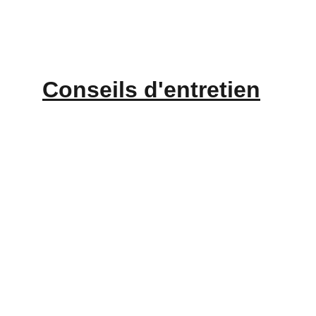
Conseils d'
entretien
CONTACT
Balbina Catti
+33 6 62 15 26 78
contact@ametisse.fr
Mentions légales