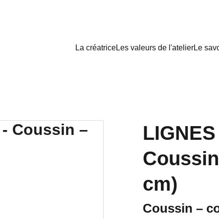
La créatrice
Les valeurs de l'atelier
Le savo
LIGNES 
Coussin 
cm)
Coussin – co